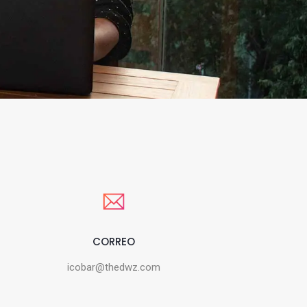
CORREO
icobar@thedwz.com