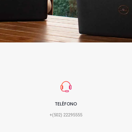
TELÉFONO
+(502) 22295555